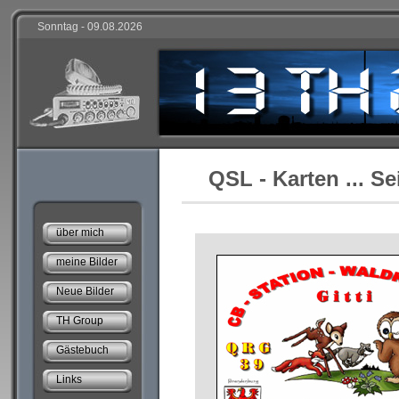
Sonntag - 09.08.2026
QSL - Karten ... Se
über mich
meine Bilder
Neue Bilder
TH Group
Gästebuch
Links