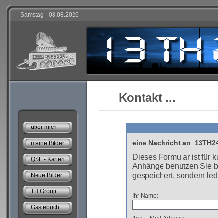
Samstag - 08.08.2026
Kontakt ...
über mich
eine Nachricht an 13TH
meine Bilder
Dieses Formular ist für 
QSL - Karten
Anhänge benutzen Sie bi
gespeichert, sondern led
Neue Bilder
TH Group
Ihr Name:
Gästebuch