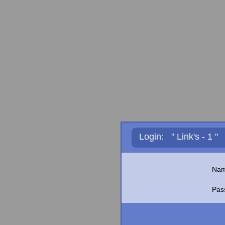
Login: " Link's - 1 "
Nam
Pas